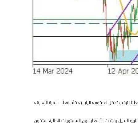
 تحيزه الصاعد بقوة، مما يجعلنا نترقب تدخل الحكومة اليابانية كمّا فعلت المرة السابقة
ويبدو صعوديًا بصورة واضحة و للشراء، وصولا لمستويات 161.200، 162.900، وفي حال السيناريو البديل وارتدت الأسعار دون المستويات الحالية ستكون