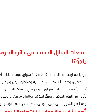
مبيعات المنازل الجديدة في دائرة الضوء، 
ينجوّ؟!
مرحبًا متداولينا، مازالت الحالة العامة للأسواق تترقب بيانا
الشخصي، وصولا للانتخابات الفرنسية ومناظرة بايدن وترامب
بأبريل من العام الماضي، وفقًا لمؤشر S&P CoreLogic Case-Shiller الوطني لأسعار المنازل.
وهذا هو الشهر الثاني على التوالي الذي يرتفع فيه المؤشر الوطني بنسبة 1% على الأقل عن أعلى مستوى سابق له على الإطلاق. مقارنة 
أهم الأخبار والأحداث الاقتصادية لليوم