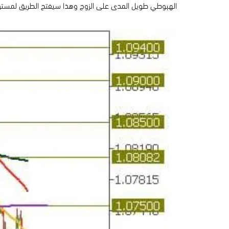
الهبوطي طويل المدى على الزوج وهذا سيفتح الطريق لمستويات الدعم عند 1.06500، 1.06000، وفي حال السيناريو البديل ستكون مستويا