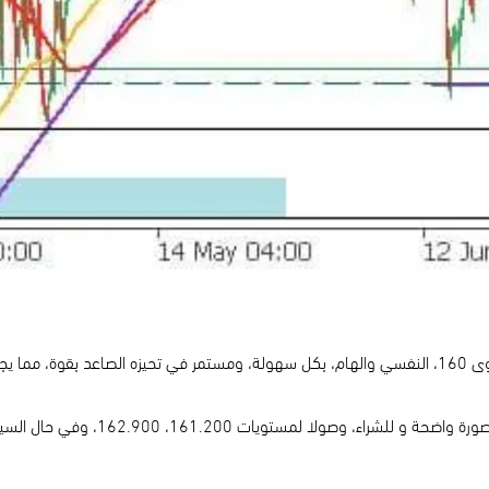
مازال الين، ضعيف أمام الدولار الأمريكي، حيث عبر اليوم مستوى 160، النفسي والهام، بكل سهولة، ومستمر في
يتداول الزوج حتى اللحظة عند 160.32، 