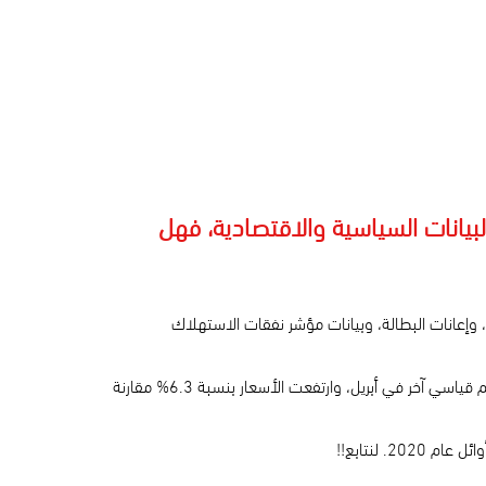
البيانات السياسية والاقتصادية، فهل
، وإعانات البطالة، وبيانات مؤشر نفقات الاستهلاك
أما عن أهم ما تترقبه الأسواق اليوم وهي مبيعات المنازل الجديدة في الولايات المتحدة وهى بيانات قوية؛ حيث وصلت أسعار المنازل إلى رقم قياسي آخر في أبريل، وارتفعت الأسعار بنسبة 6.3% مقارنة