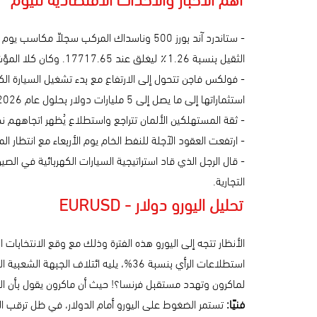
الثقيل بنسبة 1.26٪ ليغلق عند 17717.65. وكان كلا المؤشرين يقودهما انتعاش في شركة نفيديا؛ والتي ارتفعت بنسبة 6.7% بعد أن تراجعت أكثر من 6% في الجلسة السابقة.
استثماراتها إلى ما يصل إلى 5 مليارات دولار بحلول عام 2026.
- ثقة المستهلكين الألمان تتراجع واستطلاع يُظهر اتجاههم نحو خفض عملي
- ارتفعت العقود الآجلة للنفط الخام يوم الأربعاء مع انتظ
- قال الرجل الذي قاد استراتيجية السيارات الكهربائية في الصي
التجارية.
تحليل اليورو دولار - EURUSD
الأنظار تتجه إلى اليورو هذه الفترة وذلك مع وقع الانتخابات 
لماكرون وتهدد مستقبل فرنسا؟! حيث أن ماكرون يقول بأن ا
فنيًا:
تستمر الضغوط على اليورو أمام الدولار، في ظل ترقب الن