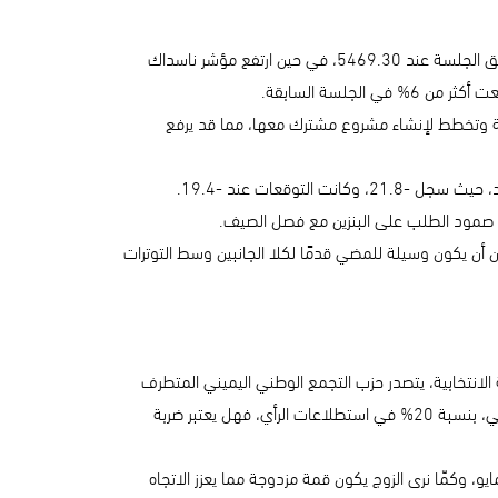
- ستاندرد آند بورز 500 وناسداك المركب سجلاّ مكاسب يوم الثلاثاء، منهيين ثلاثة أيام من الانخفاضات. وارتفع S&P500 بنسبة 0.39٪ ليغلق الجلسة عند 5469.30، في حين ارتفع مؤشر ناسداك
يمة مليار دولار في الشركة الناشئة وتخطط لإنشاء مشروع مشترك معها، مما قد يرفع
وقعات عند -19.4.
ية صمود الطلب على البنزين مع فصل الصيف.
مكن أن يكون وسيلة للمضي قدمًا لكلا الجانبين وسط التوترات
ة الانتخابية، يتصدر حزب التجمع الوطني اليميني المتطرف
استطلاعات الرأي بنسبة 36%، يليه ائتلاف الجبهة الشعبية الجديدة اليساري (29%). ويتراجع حزب الرئيس الفرنسي ماكرون أو المعسكر الرئاسي، بنسبة 20% في استطلاعات الرأي، فهل يعتبر ضربة
، وكمّا نرى الزوج يكون قمة مزدوجة مما يعزز الاتجاه