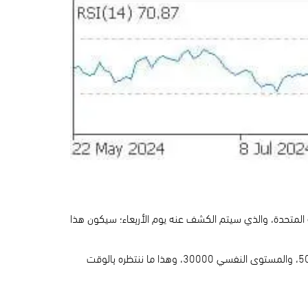
لكة المتحدة، والذي سيتم الكشف عنه يوم الأربعاء؛ سيكون هذا
يتداول الزوج حتى كتابة التقرير عند مستويات 1.29906، حيث تبدو التداولات عرضية مائلة للصعود أعلى مستويات المتوسط المتحرك 50، والمستوى النفسي 30000، وهذا ما ننتظره بالوقت