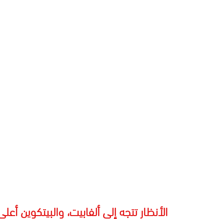
الأنظار تتجه إلى ألفابيت، والبيتكوين أعلى مستويات 71 ألف، والرهانات تزداد ناحية مستويات 0