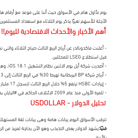
يوم تدّاول هام في الأسواق حيث أننا على موعد مع أرقام ها
الآجلة للأسهم تغيرًا يذكر يوم الثلاثاء مع استعداد المستثمرين ل
أهم الأخبار والأحداث الاقتصادية لليوم!!
قبل استطلاع LSEG للمحللين.
- أصدرت شركة أبل يوم الاثنين نظام التشغيل iOS 18.1، وهو تحديث لجهاز iPhone يتضمن أول إصدار عام من Apple Intelligence، نظام الذكاء الاصطناعي الخاص بها.
- أرباح شركة BP البريطانية تهبط 30% في الربع الثالث إلى 2.3 مليار دولار عند أدنى مستوى في نحو 4 سنوات بسبب ضعف هوامش التكرير ونتائج تداول النفط
- إيرادات HSBC ترتفع 5% خلال الربع الثالث لتسجل 17 مليار دولار متفوقة على التوقعات، وسهم البنك يصعد لأعلى مستوياته منذ 2018 مع الكشف عن خطة جديدة لإعادة شراء الأسهم
- للمرة الأولى منذ عام 2009 الائتلاف الحاكم في #اليابان يخسر أغلبيته في مجلس النواب، والين يسجل أدنى مستوى له في ثلاثة أشهر مع دخول البلاد إلى حالة من الشك.
تحليل الدولار - USDOLLAR
تترقب الأسواق اليوم بيانات هامة وهى بيانات ثقة المستهلك 
فنيًا:
بالأزرق,