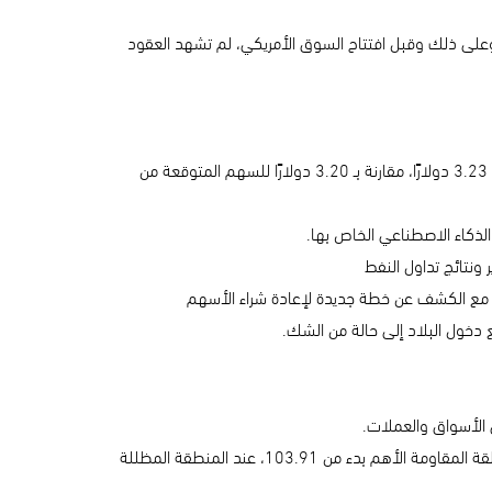
وعلى ذلك وقبل افتتاح السوق الأمريكي، لم تشهد العقود
- أعلنت ماكدونالدز عن أرباح الربع الثالث صباح الثلاثاء والتي تجاوزت توقعات وول ستريت. بلغت أرباح شركة الوجبات السريعة المعدلة للسهم 3.23 دولارًا، مقارنة بـ 3.20 دولارًا للسهم المتوقعة من
 الأسواق والعملات.
يشهد الدولار بعض التذبذب وهو الآن بحاجة لمزيد من الزخم ليصل للمستويات القادمة حيث 104.80 ثم مستويات 105.00، لتظل منطقة المقاومة الأهم بدء من 103.91، عند المنطقة المظللة