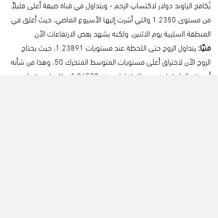
يُكافح الباوند دولار لاكتساب الزخم - ويتداول في قناة ضيقة أعلى قليلاً
من مستوى 1.2350 والتي أشرت إليها الأسبوع الماضي، حيث أغلق في
المنطقة السلبية يوم الاثنين، ولكنه يشهد بعض الارتفاعات الآن.
فنيًا:
يتداول الزوج حتى اللحظة عند مستويات 1.23891، حيث يحتاج
الزوج الآن لاختراق أعلى مستويات المتوسط المتحرك 50، وهذا من شأنه
أن يفتح الطريق لمزيد من الارتفاعات عند 1.24500، وتليها مستويات
1.25 الهامة، وفي حال السيناريو المقابل تبقى مستويات الدعم الأهم
للنظر والمتابعة عند 1.23500، 1.2300.
تحليل الاسترالي دولار - AUDUSD
تتوقع الأسواق إلى حد كبير أول خفض لأسعار الفائدة بمقدار 25 نقطة
أساس من بنك الاحتياطي الأسترالي (RBA) الأسبوع المقبل في 18
فبراير.
فنيًا:
يتداول الزوج بشكل عرضي، في ترقب الوجهة القادمة للزوج، حيث