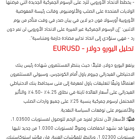
- يخطط الاتحاد الأوروبي للرد على الرسوم الجمركية الجديدة التي فرضتها
الولايات المتحدة على الصلب والألومنيوم، وقالت رئيسة المفوضية
الأوروبية أورسولا فون دير لاين في بيان صدر في وقت متأخر من يوم
الاثنين: "إن الرسوم الجمركية غير المبررة على الاتحاد الأوروبي لن تمر دون
رد - فهي ستؤدي إلى اتخاذ تدابير مضادة حازمة ومتناسبة".
تحليل اليورو دولار - EURUSD
يرتفع اليورو دولار، قليلاً؛ حيث ينتظر المستثمرون شهادة رئيس بنك
الاحتياطي الفيدرالي جيروم باول أمام الكونجرس، وسيولي المستثمرون
اهتمامًا وثيقًا لتعليقات باول لمعرفة إلى متى سيحافظ بنك الاحتياطي
الفيدرالي على أسعار الفائدة ثابتة في نطاق 4.25٪ -4.50٪ والتأثير
المحتمل لرسوم جمركية بنسبة 25٪ على جميع واردات الصلب
والألمنيوم على توقعات السياسة النقدية.
فنيًا:
الأسعار الآن تحتاج لمزيد من الزخم للوصول لمستويات 1.03500،
ومنها قد نشهد انخفاضات وصولاً لمستويات 1.0300 من جديد تليها
مستويات 1.02300، وبالنظر للمؤشرات الفنية، فإن مؤشر استوكاستيك،