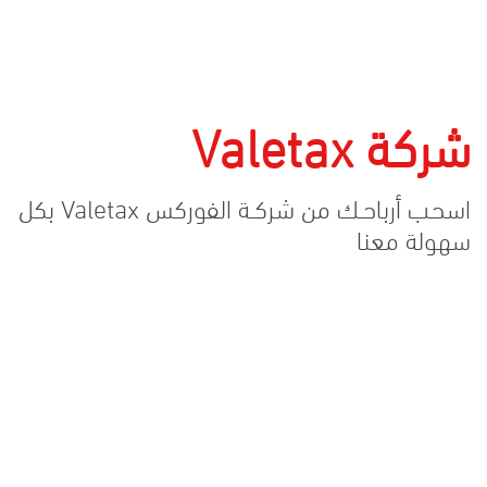
شركة Valetax
اسحـب أرباحــك من شركــة الفوركس Valetax بكل
سهولة معنا