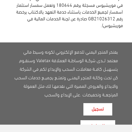
في موريشيوس مسجلة برقم 180644 وتعمل سمسار استثمار
(سمسار لجميع الخدمات باستثناء خدمة التعهد بالاكتتاب برخصة
رقم GB21026312 صادرة عن لجنة الخدمات المالية في
موريشيوس).
يفتخر المتجر اليمني للدفع الإلكتروني لكونه وسيط مالي
معتمد لـــدى شركــة الوساطــة العملاقة Valetax وسنقــوم
بتسهيــل كافــة معاملات السحب والإيداع لكم في الشركة
كن تحت وكالـة المتجـر اليمنــي وتمتــع بجميــع خدمات السحب
والايداع والعـروض المميزة التي نقدمهـا لك مثل العمولة
المرتجعــة وتخفيضات .على الإيداع والسحب
تسجيل
طلب ايداع